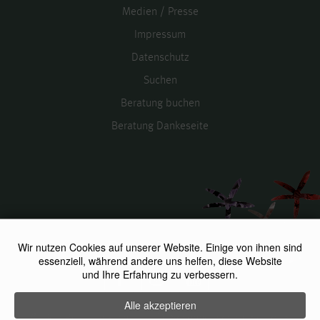
Medien / Presse
Impressum
Datenschutz
Suchen
Beratung buchen
Beratung Dankeseite
Social-Media
Wir nutzen Cookies auf unserer Website. Einige von ihnen sind
essenziell, während andere uns helfen, diese Website
und Ihre Erfahrung zu verbessern.
facebook
instagram
youtube
Alle akzeptieren
©
Petr Bolatzky Fachklinik für Schönheitschirurgie
2026