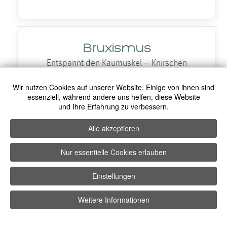
Bruxismus
Entspannt den Kaumuskel – Knirschen
mindern, Kiefer entlasten.
Wir nutzen Cookies auf unserer Website. Einige von ihnen sind
essenziell, während andere uns helfen, diese Website
und Ihre Erfahrung zu verbessern.
Bunnylines
Alle akzeptieren
Feine Fältchen an der Nasen­wurzel
Nur essentielle Cookies erlauben
weichzeichnen.
Einstellungen
Weitere Informationen
Erdbeerkinn
BERATUNG
ANRUF
KONTAKT
WHATSAPP
Orangenhaut-Struktur glätten – Kinnkontur