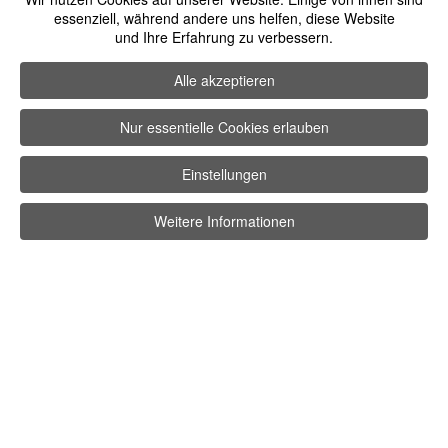
Social-Media
essenziell, während andere uns helfen, diese Website
und Ihre Erfahrung zu verbessern.
facebook
instagram
youtube
Alle akzeptieren
©
Petr Bolatzky Fachklinik für Schönheitschirurgie
2026
Nur essentielle Cookies erlauben
Einstellungen
Weitere Informationen
BERATUNG
ANRUF
KONTAKT
WHATSAPP