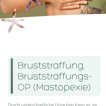
Brust­straffung,
Brust­straffungs-
OP (Masto­pexie)
Durch unterschiedliche Ursachen kann es im