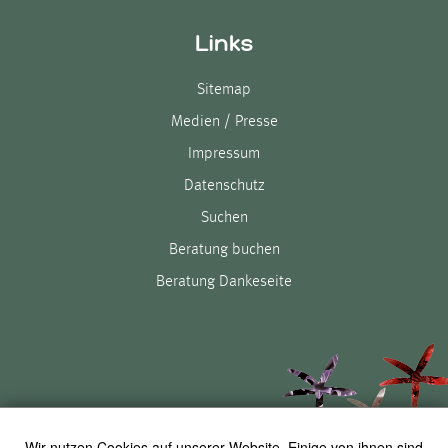
Links
Sitemap
Medien / Presse
Impressum
Datenschutz
Suchen
Beratung buchen
Beratung Dankeseite
Wir nutzen Cookies auf unserer Website. Einige von ihnen sind