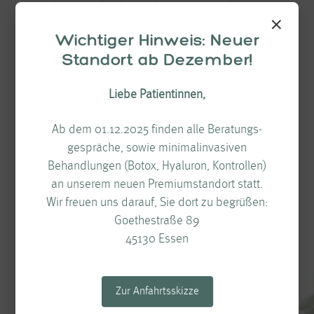
Anschließend schläft die Patientin/der Patient
×
in wenigen Sekunden ein, er ist somit ohne
Wichtiger Hinweis: Neuer
Bewusstsein und ohne Schmerzempfindung.
Standort ab Dezember!
Der Narkoseschlaf hat außer mit dem Namen
Liebe Patientinnen,
nichts mit dem regulären Nachtschlaf
Ab dem 01.12.2025 finden alle Beratungs­
gemeinsam. Die durch die spezielle
gespräche, sowie minimalinvasiven
Kombination von Medikamenten
Behandlungen (Botox, Hyaluron, Kontrollen)
hervorgerufene Betäubung ist so tief, dass die
an unserem neuen Premiumstandort statt.
Patientin/der Patient für einen exakt
Wir freuen uns darauf, Sie dort zu begrüßen:
definierten Zeitraum nicht erweckbar ist. Auch
Goethestraße 89
45130 Essen
verfügt die Patientin/der Patient über keine
selbständige Atmung mehr, diese wird von
hochmodernen, leistungsfähigen
Zur Anfahrtsskizze
Beatmungsgeräten übernommen.