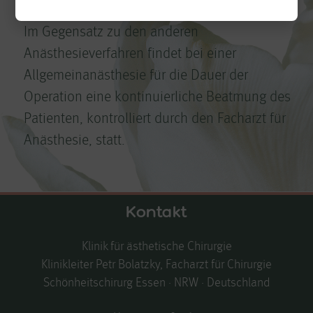
Im Gegensatz zu den anderen
Anästhesieverfahren findet bei einer
Allgemeinanästhesie für die Dauer der
Operation eine kontinuierliche Beatmung des
Patienten, kontrolliert durch den Facharzt für
Anästhesie, statt.
Kontakt
Klinik für ästhetische Chirurgie
Klinikleiter Petr Bolatzky, Facharzt für Chirurgie
Schönheitschirurg Essen · NRW · Deutschland