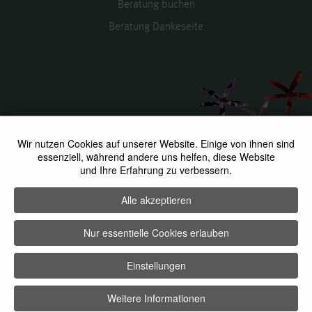
Beratung buchen
Beratung Dankeseite
Social-Media
Wir nutzen Cookies auf unserer Website. Einige von ihnen sind
essenziell, während andere uns helfen, diese Website
und Ihre Erfahrung zu verbessern.
facebook
instagram
youtube
Alle akzeptieren
©
Petr Bolatzky Fachklinik für Schönheitschirurgie
2026
Nur essentielle Cookies erlauben
Einstellungen
Weitere Informationen