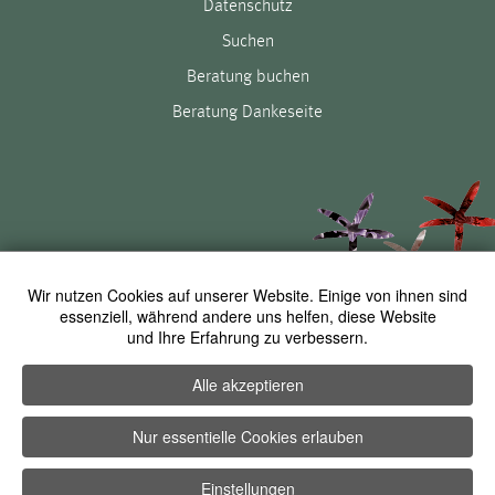
Datenschutz
Suchen
Beratung buchen
Beratung Dankeseite
Social-Media
Wir nutzen Cookies auf unserer Website. Einige von ihnen sind
essenziell, während andere uns helfen, diese Website
und Ihre Erfahrung zu verbessern.
facebook
instagram
youtube
Alle akzeptieren
©
Petr Bolatzky Fachklinik für Schönheitschirurgie
2026
Nur essentielle Cookies erlauben
Einstellungen