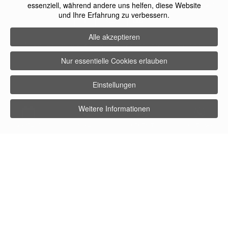
essenziell, während andere uns helfen, diese Website
und Ihre Erfahrung zu verbessern.
facebook
instagram
youtube
Alle akzeptieren
©
Petr Bolatzky Fachklinik für Schönheitschirurgie
2026
Nur essentielle Cookies erlauben
Einstellungen
Weitere Informationen
BERATUNG
ANRUF
KONTAKT
WHATSAPP